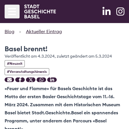
Blog
»
Aktueller Eintrag
Startseite
Basel brennt!
Agenda
Veröffentlicht am
4.3.2024
, zuletzt geändert am
5.3.2024
Bände
#
Neuzeit
#
Veranstaltungshinweis
Blog
«Feuer und Flamme» für Basels Geschichte ist das
Partner
Motto der ersten
Basler Geschichtstage
vom 11.-16.
Projekt
März 2024. Zusammen mit dem
Historischen Museum
Basel
bietet Stadt.Geschichte.Basel ein spannendes
Forschung
Programm, unter anderem den Parcours «Basel
brennt!».