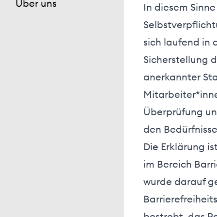
Über uns
In diesem Sinne 
Selbstverpflich
sich laufend in
Sicherstellung d
anerkannter Sta
Mitarbeiter*inn
Überprüfung und
den Bedürfnisse
Die Erklärung i
im Bereich Barr
wurde darauf ge
Barrierefreihei
bestrebt, das Po