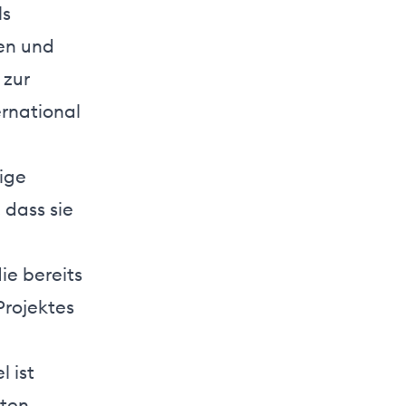
ls
ten und
 zur
ernational
ige
 dass sie
ie bereits
Projektes
 ist
sten