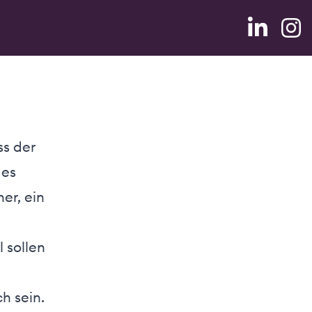
ss der
des
er, ein
 sollen
h sein.