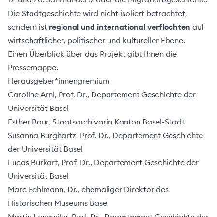
Über
Die Stadtgeschichte wird nicht isoliert betrachtet,
uns
sondern ist
regional und international verflochten
auf
wirtschaftlicher, politischer und kultureller Ebene.
Einen Überblick über das Projekt gibt Ihnen die
Pressemappe
.
Herausgeber*innengremium
Caroline Arni
, Prof. Dr., Departement Geschichte der
Universität Basel
Esther Baur
, Staatsarchivarin Kanton Basel-Stadt
Susanna Burghartz
, Prof. Dr., Departement Geschichte
der Universität Basel
Lucas Burkart
, Prof. Dr., Departement Geschichte der
Universität Basel
Marc Fehlmann, Dr., ehemaliger Direktor des
ehler melden
Historischen Museums Basel
Martin Lengwiler
, Prof. Dr., Departement Geschichte der