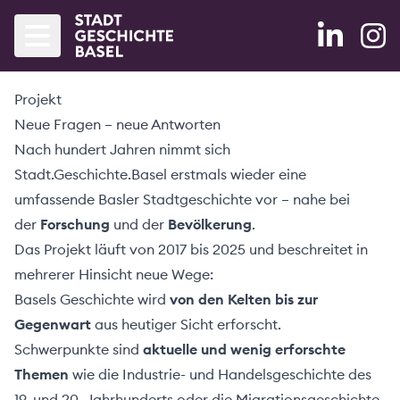
Projekt
Startseite
Neue Fragen – neue Antworten
Agenda
Nach hundert Jahren nimmt sich
Stadt.Geschichte.Basel erstmals wieder eine
Bände
umfassende Basler Stadtgeschichte vor – nahe bei
der
Forschung
und der
Bevölkerung
.
Blog
Das Projekt läuft von 2017 bis 2025 und beschreitet in
mehrerer Hinsicht neue Wege:
Partner
Basels Geschichte wird
von den Kelten bis zur
Projekt
Gegenwart
aus heutiger Sicht erforscht.
Schwerpunkte sind
aktuelle und wenig erforschte
Forschung
Themen
wie die Industrie- und Handelsgeschichte des
19. und 20. Jahrhunderts oder die Migrationsgeschichte.