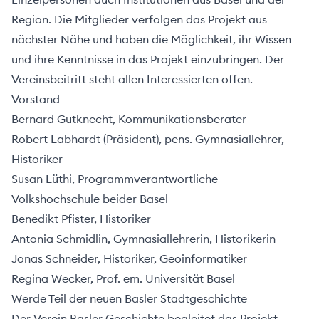
Über
Region. Die Mitglieder verfolgen das Projekt aus
uns
nächster Nähe und haben die Möglichkeit, ihr Wissen
und ihre Kenntnisse in das Projekt einzubringen. Der
Vereinsbeitritt steht allen Interessierten offen.
Vorstand
Bernard Gutknecht, Kommunikationsberater
Robert Labhardt (Präsident), pens. Gymnasiallehrer,
Historiker
Susan Lüthi, Programmverantwortliche
Volkshochschule beider Basel
Benedikt Pfister, Historiker
Antonia Schmidlin, Gymnasiallehrerin, Historikerin
Jonas Schneider, Historiker, Geoinformatiker
Regina Wecker, Prof. em. Universität Basel
ehler melden
Werde Teil der neuen Basler Stadtgeschichte
Der Verein Basler Geschichte begleitet das Projekt