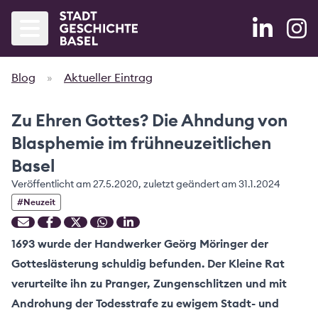
Blog
»
Aktueller Eintrag
Startseite
Zu Ehren Gottes? Die Ahndung von
Agenda
Blasphemie im frühneuzeitlichen
Bände
Basel
Veröffentlicht am
Blog
27.5.2020
, zuletzt geändert am
31.1.2024
#
Neuzeit
Partner
1693 wurde der Handwerker Geörg Möringer der
Projekt
Gotteslästerung schuldig befunden. Der Kleine Rat
verurteilte ihn zu Pranger, Zungenschlitzen und mit
Forschung
Androhung der Todesstrafe zu ewigem Stadt- und