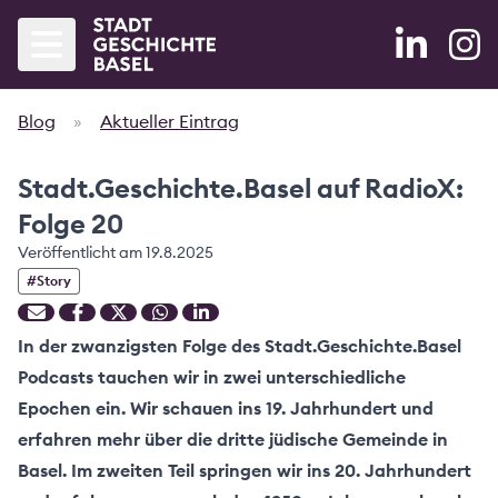
Blog
»
Aktueller Eintrag
Startseite
Stadt.Geschichte.Basel auf RadioX:
Agenda
Folge 20
Bände
Veröffentlicht am
19.8.2025
#
Story
Blog
Partner
In der zwanzigsten Folge des Stadt.Geschichte.Basel
Podcasts tauchen wir in zwei unterschiedliche
Projekt
Epochen ein. Wir schauen ins 19. Jahrhundert und
erfahren mehr über die dritte jüdische Gemeinde in
Forschung
Basel. Im zweiten Teil springen wir ins 20. Jahrhundert