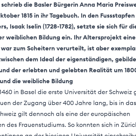
 schrieb die Basler Bürgerin Anna Maria Preiswe
ktober 1815 in ihr Tagebuch. In den Fussstapfen
, Isaak Iselin (1728-1782), setzte sie sich für di
 weiblichen Bildung ein. Ihr Altersprojekt eine
ar zum Scheitern verurteilt, ist aber exemplar
zwischen dem Ideal der eigenständigen, gebild
und der erlebten und gelebten Realität um 180
 und die weibliche Bildung
1460 in Basel die erste Universität der Schweiz
auen der Zugang über 400 Jahre lang, bis in das
chweiz gilt dennoch als eine der europäischen
en des Frauenstudiums. So konnten sich in Züric
ntinnen an der hiesigen Universität einschreibe