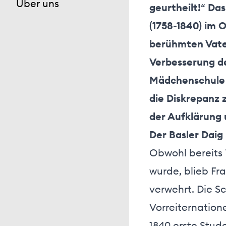
Über uns
geurtheilt!
“
Das
(1758-1840) im O
berühmten Vaters
Verbesserung der
Mädchenschule w
die Diskrepanz 
der Aufklärung 
Der Basler Daig
Obwohl bereits 
wurde, blieb Fr
verwehrt. Die S
Vorreiternation
1840 erste Stude