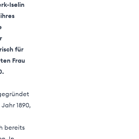
rk-Iselin
 ihres
e
r
isch für
eten Frau
0.
 gegründet
 Jahr 1890,
h bereits
n. In