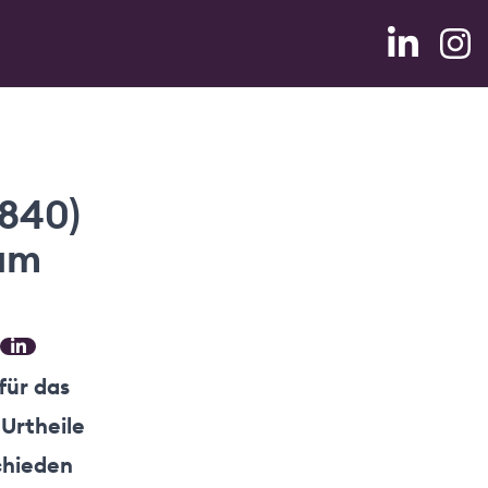
1840)
 um
für das
 Urtheile
chieden