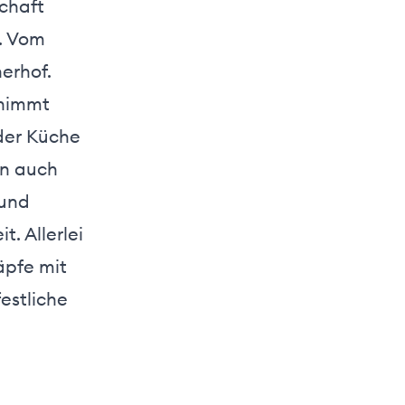
schaft
t. Vom
erhof.
rnimmt
der Küche
rn auch
 und
. Allerlei
äpfe mit
estliche