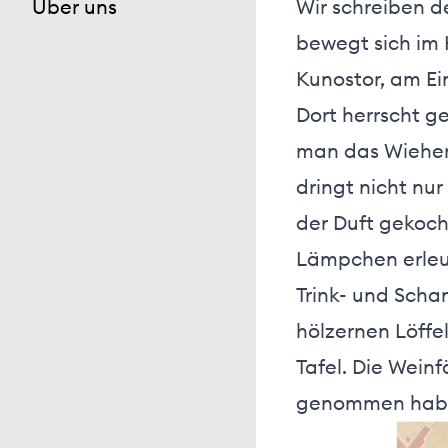
Über uns
Wir schreiben de
bewegt sich im 
Kunostor, am Ei
Dort herrscht g
man das Wiehern
dringt nicht nu
der Duft gekoch
Lämpchen erleuc
Trink- und Schan
hölzernen Löffe
Tafel. Die Wein
genommen haben