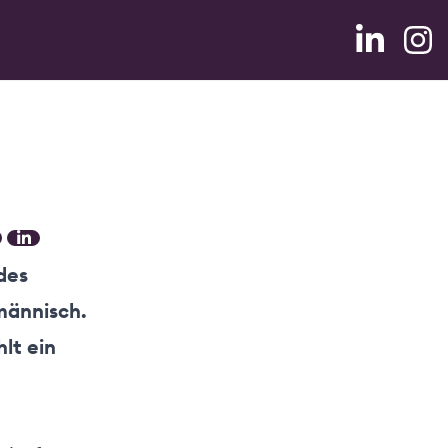
 des
männisch.
lt ein