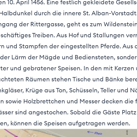
n 10. April 1456. Eine festlich gekleidete Gesell
Halbdunkel durch die innere St. Alban-Vorstad
ngang der Rittergasse, geht es zum Wildenstein
eschäftiges Treiben. Aus Hof und Stallungen ve
 und Stampfen der eingestellten Pferde. Aus 
r der Lärm der Mägde und Bediensteten, sonde
ter und gebratener Speisen. In den mit Kerzen
hteten Räumen stehen Tische und Bänke bereit
kgläser, Krüge aus Ton, Schüsseln, Teller und N
ln sowie Holzbrettchen und Messer decken die f
fässer sind angestochen. Sobald die Gäste Platz
, können die Speisen aufgetragen werden.