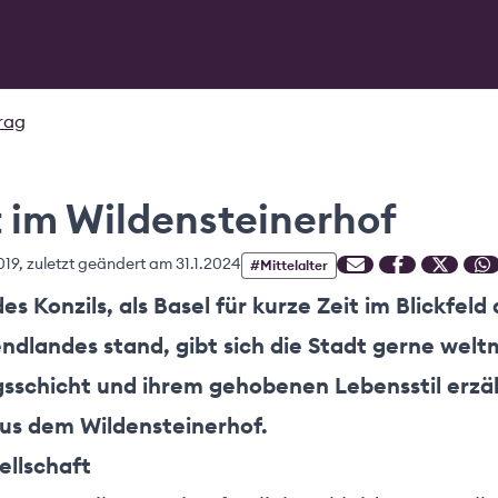
trag
 im Wildensteinerhof
019
, zuletzt geändert am
31.1.2024
#
Mittelalter
es Konzils, als Basel für kurze Zeit im Blickfeld
endlandes stand, gibt sich die Stadt gerne welt
sschicht und ihrem gehobenen Lebensstil erzäh
us dem Wildensteinerhof.
sellschaft