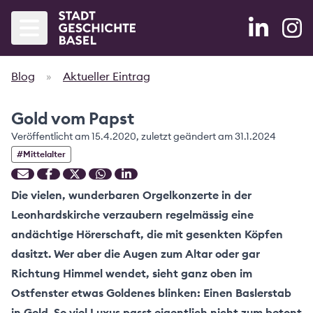
Blog
»
Aktueller Eintrag
Startseite
Gold vom Papst
Agenda
Veröffentlicht am
15.4.2020
, zuletzt geändert am
31.1.2024
Bände
#
Mittelalter
Blog
Die vielen, wunderbaren Orgelkonzerte in der
Leonhardskirche verzaubern regelmässig eine
Partner
andächtige Hörerschaft, die mit gesenkten Köpfen
Projekt
dasitzt. Wer aber die Augen zum Altar oder gar
Richtung Himmel wendet, sieht ganz oben im
Forschung
Ostfenster etwas Goldenes blinken: Einen Baslerstab
in Gold. So viel Luxus passt eigentlich nicht zum betont