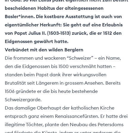
Über
bescheidenen Habitus der alteingesessenen
uns
Basler*innen. Die kostbare Ausstattung ist auch von
eigentümlicher Herkunft: Sie geht auf eine Erlaubnis
von
Papst Julius II. (1503-1513)
zurück, die er 1512 den
Eidgenossen gewährt hatte.
Verbündet mit den wilden Berglern
Die frommen und wackeren “Schweizer” – ein Name,
den die Eidgenossen bis 1500 verschmäht hatten –
standen beim Papst dank ihrer wirkungsvollen
Brutalität seit Längerem in grossem Ansehen. Bereits
1506 gründete er die bis heute bestehende
Schweizergarde.
Das damalige Oberhaupt der katholischen Kirche
entsprach ganz einem Renaissancefürsten. Er hatte drei
ehler melden
illegitime Töchter, plante den Neubau des Petersdoms
und förderte die Künste, indem er unter anderem die